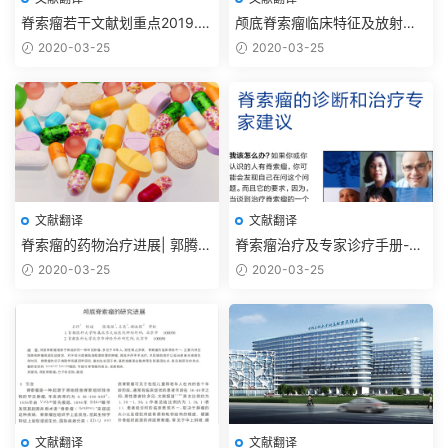
脊索瘤若干文献划重点2019.11
颅底脊索瘤临床特征及放射外
【抗癌药篇】
科治疗进展2012
2020-03-25
2020-03-25
文献翻译
文献翻译
脊索瘤的药物治疗进展| 郭腾显
脊索瘤治疗及专家诊疗手册-脊
李欢 吴震2017
索瘤基金会
2020-03-25
2020-03-25
文献翻译
文献翻译