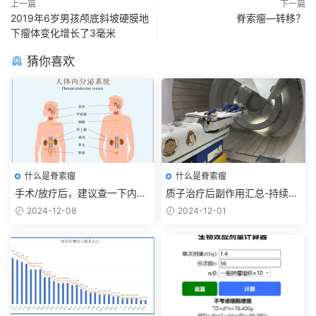
上一篇
下一篇
2019年6岁男孩颅底斜坡硬膜地
脊索瘤—转移？
下瘤体变化增长了3毫米
猜你喜欢
什么是脊索瘤
什么是脊索瘤
手术/放疗后，建议查一下内分
质子治疗后副作用汇总-持续更
泌，目前数据还在收集中
新
2024-12-08
2024-12-01