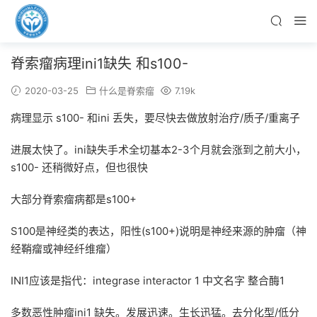
脊索瘤病理ini1缺失 和s100-
2020-03-25
什么是脊索瘤
7.19k
病理显示 s100- 和ini 丢失，要尽快去做放射治疗/质子/重离子
进展太快了。ini缺失手术全切基本2-3个月就会涨到之前大小，
s100- 还稍微好点，但也很快
大部分脊索瘤病都是s100+
S100是神经类的表达，阳性(s100+)说明是神经来源的肿瘤（神
经鞘瘤或神经纤维瘤）
INI1应该是指代：integrase interactor 1 中文名字 整合酶1
多数恶性肿瘤ini1 缺失。发展迅速。生长迅猛。去分化型/低分