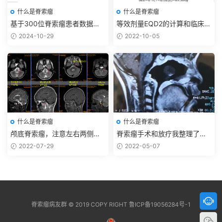
什么是脊索瘤
什么是脊索瘤
基于300位脊索瘤患者数据统
等效剂量EQD2的计算和临床应
计
用
2024-10-29
2022-10-05
什么是脊索瘤
什么是脊索瘤
颅底脊索瘤，注意左右两侧岩
脊索瘤手术和放疗我整理了一
骨尖位置。
下问题和注意事项
2022-07-29
2022-05-07
脊索瘤病友群 © 2019 COPY RIGHT 鲁ICP备19056284号-1