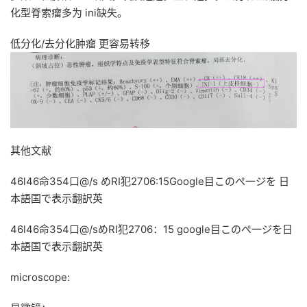
化型脊索瘤多为 ini缺失。
低分化/去分化肿瘤 更容易转移
其他文献
46l46命354口@/s めRI犯2706:15Google目このぺ一ジを 日
本語国で表示翻訳英
46l46命354口@/sめRI犯2706：15 google目このぺ一ジを日
本語国で表示翻訳英
microscope: