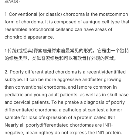
显微镜：
1. Conventional (or classic) chordoma is the mostcommon
form of chordoma. It is composed of aunique cell type that
resembles notochordal cellsand can have areas of
chondroid appearance.
1.传统(或经典)脊索瘤是脊索瘤最常见的形式。它是由一个独特
的细胞类型，类似脊索细胞和可以有软骨样外观的区域。
2. Poorly differentiated chordoma is a recentlyidentifiled
subtype. Ilt can be more aggressive andfaster growing
than conventional chordoma, and ismore common in
pediatric and young adult patients, as well as in skull base
and cervical patients. To helpmake a diagnosis of poorly
differentiated chordoma, a pathologist can test a tumor
sample for loss ofexpression of a protein called INI1.
Nearly all poorlydifferentiated chordomas are INI1-
negative, meaningthey do not express the INI1 protein.