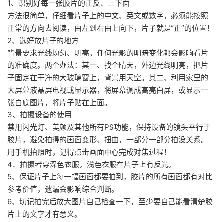
1、识别好每一张胶片的正反、上下面
方法很简单，仔细看片子上的中文、英文或数字，必须能按照
正常的方向去阅读，由左到右由上向下，片子就是“正”的位置！
2、选好放片子的地方
背景要求光线均匀、明亮，任何光影的明暗变化都会影响看片
的准确度。两个办法：其一、找个晴天，外边光线明亮，把片
子固定在干净的大玻璃窗上，背景用天空。其二、利用家里的
大屏幕液晶屏电视或显示器，将屏幕调成高亮白屏，或显示一
张白底图片，将片子贴在上面。
3、拍摄设备的使用
禁用闪光灯、美颜及其他所有PS功能，保持设备的镜头平行于
胶片，避免拍得的画面变形、扭曲，一部分一部分拍没关系。
用手机拍照时，记得点击画面中心完成对焦过程！
4、拍摄者穿深色衣服，浅色衣服在片子上有反光。
5、保证片子上每一幅画面都要拍到，胶片的所有画面都有对比
参考价值，遗漏会影响综合判断。
6、切记拍完后放大图片自己检查一下，至少要自己能看清楚胶
片上的文字才有意义。