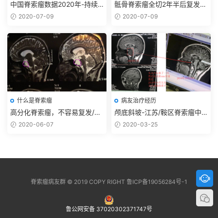
中国脊索瘤数据2020年-持续
骶骨脊索瘤全切2年半后复发-e
更新
son
2020-07-09
2020-07-09
什么是脊索瘤
病友治疗经历
高分化脊索瘤，不容易复发/复
颅底斜坡-江苏/鞍区脊索瘤中
发慢
上斜坡背侧型/小陈
2020-06-07
2020-03-25
脊索瘤病友群 © 2019 COPY RIGHT 鲁ICP备19056284号-1
鲁公网安备 37020302371747号