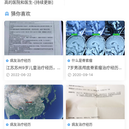
高的医院和医生-[持续更新]
猜你喜欢
病友治疗经历
什么是脊索瘤
江苏苏州9岁儿童治疗经历，天
7岁男孩颅底脊索瘤治疗经历-
坛经鼻手术【张亚卓】+日本筑
持续更新2024-10-29
2022-06-22
2020-09-14
波质子
病友治疗经历
病友治疗经历