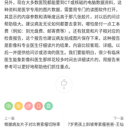
另外，现在大多数医院都能要到CT或核磁的电脑数据资料，这
种资料是医学专用的图片数据，需要用专门的读图软件打开，
其显示的内容参数和清晰度远高于那几张胶片，对以后的问诊
帮助极大。建议病友无论如何都要去拿到，哪怕是付一点工本
费（例如：刻光盘费、邮寄费等）。还有就是和片子相对应的
检查报告，这个报告也建议病友拍成图片保存下来，这种报告
是影像科专业医生仔细读片的结果，内容比较客观、详细。以
后一并提供给问诊或咨询的医生。我们要能明白，很少有临床
医生能象影像科医生那样花较多时间去详细读片的，用报告来
参考可以更好地帮助他们抓住重点。
6
上一篇
下一篇
根据病友片子对比脊索瘤切除率
7岁男孩上斜坡脊索瘤爸爸-王仙