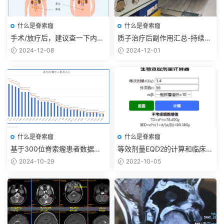
什么是脊索瘤
什么是脊索瘤
手术/放疗后，建议查一下内分
质子治疗后副作用汇总-持续更
泌，目前数据还在收集中
新
2024-12-08
2024-12-01
什么是脊索瘤
什么是脊索瘤
基于300位脊索瘤患者数据统
等效剂量EQD2的计算和临床应
计
用
2024-10-29
2022-10-05