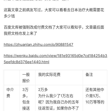
这篇文章之前病友写过，大家可以看看去日本治疗大概需要花
多少钱
百度文库被强制改成付费文档了大家可以看知乎，文章最后面
我把文档也发上来了
https://zhuanlan.zhihu.com/p/90881547
https://wenku.baidu.com/view/181e93165d0e7cd184254b3
5eefdc8d376ee1440.html
一般
我的实际花费
备注
报价
中介
3万
2万多
还有其他中
费
多，
为什么我少了1万左右
介是5万、
包含
呢？因为我自己办的五年
10万等等的
接送
往返签证，如果你办不了