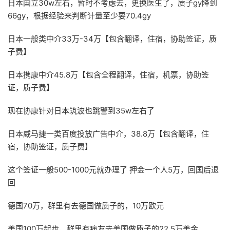
日本国立30w左右，暂时不考虑去，更换医生了，质子gy降到
66gy，根据经验来判断计量至少要70.4gy
日本一般类中介33万-34万【包含翻译，住宿，协助签证，质
子费】
日本携康中介45.8万【包含全程翻译，住宿，机票，协助签
证，质子费】
现在协康针对日本筑波也跳警到35w左右了
日本威马捷一类百度投放广告中介，38.8万【包含翻译，住
宿，协助签证，质子费】
这个签证一般500-1000元就办理了 押金一个人5万，回国后退
回
德国70万，群里有去德国做质子的，10万欧元
美国100万起步，群里有病友去美国做质子的22.5万美金