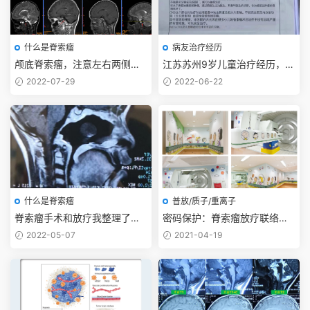
什么是脊索瘤
病友治疗经历
颅底脊索瘤，注意左右两侧岩
江苏苏州9岁儿童治疗经历，天
骨尖位置。
坛经鼻手术【张亚卓】+日本筑
2022-07-29
2022-06-22
波质子
什么是脊索瘤
普放/质子/重离子
脊索瘤手术和放疗我整理了一
密码保护：脊索瘤放疗联络手
下问题和注意事项
册
2022-05-07
2021-04-19