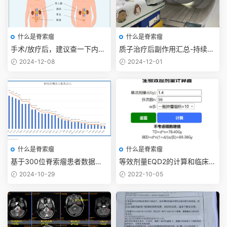
什么是脊索瘤
什么是脊索瘤
手术/放疗后，建议查一下内分
质子治疗后副作用汇总-持续更
泌，目前数据还在收集中
新
2024-12-08
2024-12-01
什么是脊索瘤
什么是脊索瘤
基于300位脊索瘤患者数据统
等效剂量EQD2的计算和临床应
计
用
2024-10-29
2022-10-05