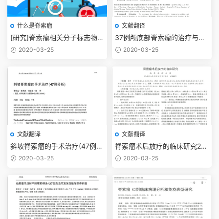
什么是脊索瘤
文献翻译
[研究]脊索瘤相关分子标志物的
37例颅底部脊索瘤的治疗与预
研究进展/ 王帅 张亚卓2017
后2005
2020-03-25
2020-03-25
文献翻译
文献翻译
斜坡脊索瘤的手术治疗(47例分
脊索瘤术后放疗的临床研究20
析)2006
07
2020-03-25
2020-03-25