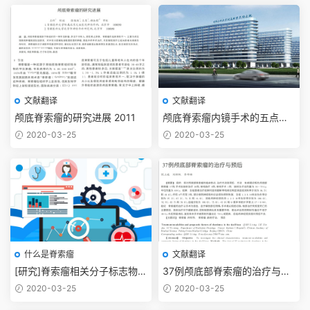
文献翻译
文献翻译
颅底脊索瘤的研究进展 2011
颅底脊索瘤内镜手术的五点经
验与理念 367例
2020-03-25
2020-03-25
什么是脊索瘤
文献翻译
[研究]脊索瘤相关分子标志物的
37例颅底部脊索瘤的治疗与预
研究进展/ 王帅 张亚卓2017
后2005
2020-03-25
2020-03-25