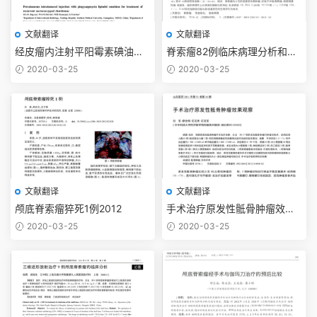
文献翻译
文献翻译
经皮瘤内注射平阳霉素碘油化
脊索瘤82例临床病理分析和免
疗乳剂治疗复发性骶尾部脊索
疫表型研究2010
2020-03-25
2020-03-25
瘤
文献翻译
文献翻译
颅底脊索瘤猝死1例2012
手术治疗原发性骶骨肿瘤效果
观察2011
2020-03-25
2020-03-25