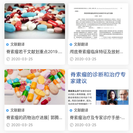
文献翻译
文献翻译
脊索瘤若干文献划重点2019.11
颅底脊索瘤临床特征及放射外
【抗癌药篇】
科治疗进展2012
2020-03-25
2020-03-25
文献翻译
文献翻译
脊索瘤的药物治疗进展| 郭腾显
脊索瘤治疗及专家诊疗手册-脊
李欢 吴震2017
索瘤基金会
2020-03-25
2020-03-25