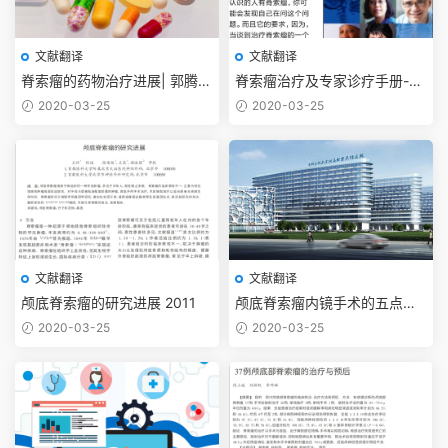
文献翻译
文献翻译
脊索瘤的药物治疗进展| 郭腾显
脊索瘤治疗及专家诊疗手册-脊
李欢 吴震2017
索瘤基金会
2020-03-25
2020-03-25
文献翻译
文献翻译
颅底脊索瘤的研究进展 2011
颅底脊索瘤内镜手术的五点经
验与理念 367例
2020-03-25
2020-03-25