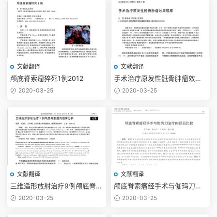
文献翻译
文献翻译
颅底脊索瘤猝死1例2012
手术治疗原发性骶骨肿瘤效果
观察2011
2020-03-25
2020-03-25
文献翻译
文献翻译
三维适形放射治疗9例颅底脊索
颅底脊索瘤经手术与伽玛刀治
瘤的临床分析2011
疗的预后比较2011
2020-03-25
2020-03-25