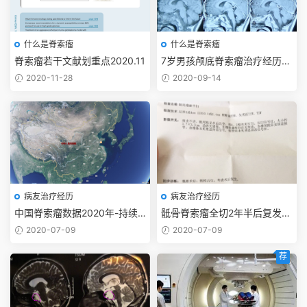
什么是脊索瘤
什么是脊索瘤
脊索瘤若干文献划重点2020.11
7岁男孩颅底脊索瘤治疗经历-
持续更新2024-10-29
2020-11-28
2020-09-14
病友治疗经历
病友治疗经历
中国脊索瘤数据2020年-持续
骶骨脊索瘤全切2年半后复发-e
更新
son
2020-07-09
2020-07-09
荐