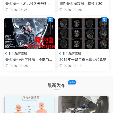
脊索瘤—手术后多久去放射治
海外脊索瘤数据，有多个20年
疗/适合什么放射治疗？放射治
不复发，脸书搜集数据，2021
2020-05-25
2020-03-25
疗多少钱？
年7月再次更新
荐
荐
什么是脊索瘤
什么是脊索瘤
脊索瘤-低恶度肿瘤，不能当成
2019年一整年脊索瘤经验总结
良性肿瘤治疗!!!!
2020-03-25
2020-03-19
NEW
最新发布