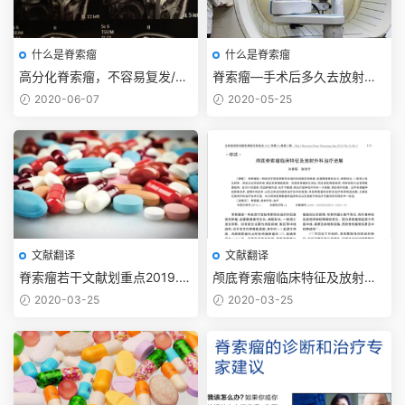
什么是脊索瘤
什么是脊索瘤
高分化脊索瘤，不容易复发/复
脊索瘤—手术后多久去放射治
发慢
疗/适合什么放射治疗？放射治
2020-06-07
2020-05-25
疗多少钱？
文献翻译
文献翻译
脊索瘤若干文献划重点2019.11
颅底脊索瘤临床特征及放射外
【抗癌药篇】
科治疗进展2012
2020-03-25
2020-03-25