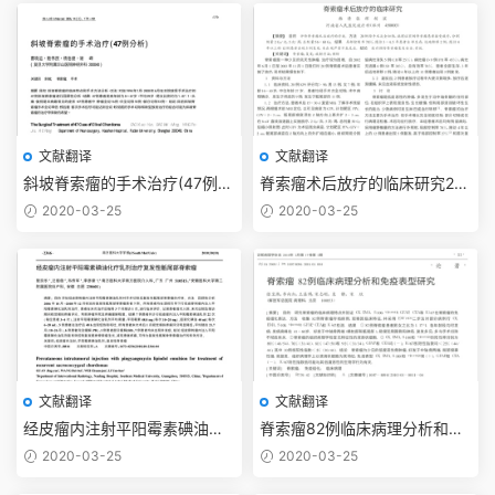
文献翻译
文献翻译
斜坡脊索瘤的手术治疗(47例分
脊索瘤术后放疗的临床研究20
析)2006
07
2020-03-25
2020-03-25
文献翻译
文献翻译
经皮瘤内注射平阳霉素碘油化
脊索瘤82例临床病理分析和免
疗乳剂治疗复发性骶尾部脊索
疫表型研究2010
2020-03-25
2020-03-25
瘤