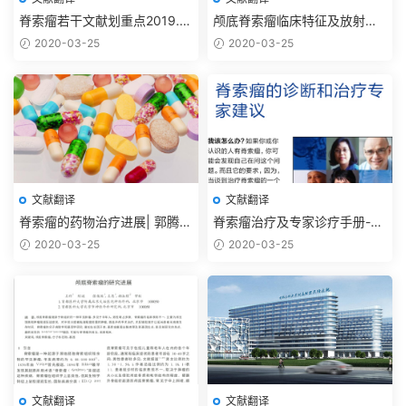
脊索瘤若干文献划重点2019.11
颅底脊索瘤临床特征及放射外
【抗癌药篇】
科治疗进展2012
2020-03-25
2020-03-25
文献翻译
文献翻译
脊索瘤的药物治疗进展| 郭腾显
脊索瘤治疗及专家诊疗手册-脊
李欢 吴震2017
索瘤基金会
2020-03-25
2020-03-25
文献翻译
文献翻译