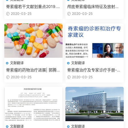
脊索瘤若干文献划重点2019.11
颅底脊索瘤临床特征及放射外
【抗癌药篇】
科治疗进展2012
2020-03-25
2020-03-25
文献翻译
文献翻译
脊索瘤的药物治疗进展| 郭腾显
脊索瘤治疗及专家诊疗手册-脊
李欢 吴震2017
索瘤基金会
2020-03-25
2020-03-25
文献翻译
文献翻译