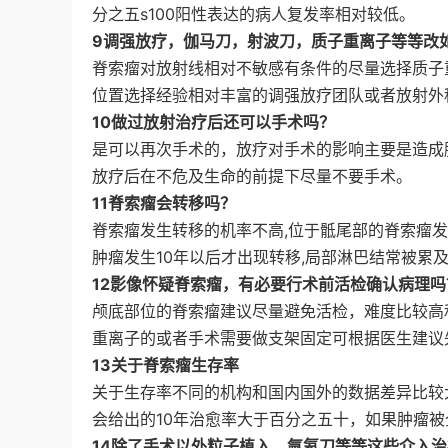
分之五s100阳性表达的病人复发率相对较低。
9调强放疗，伽马刀，射波刀，质子重离子等等改
脊索瘤对放射线相对不敏感有条件的尽量选择质子
位置选择经验相对丰富的调强放疗团队或者放射外
10做过放射治疗后还可以手术吗？
是可以再次手术的，放疗对手术的影响主要是造成
放疗后在不危及生命的前提下尽量不要手术。
11脊索瘤会转移吗？
脊索瘤发生转移的机率不高,位于骶尾部的脊索瘤
肿瘤发生10年以后才出现转移,局部淋巴结常被累
12影像怀疑脊索瘤，有必要行术前活检确认病理吗
颅底部位的脊索瘤建议尽量避免活检，难度比较高
重离子的或者手术需要做支架固定可根据医生建议
13关于脊索瘤生存率
关于生存率不同的机构和国内国外的数据差异比较
会给出的10年治愈率大于百分之五十，如果肿瘤被
14除了手术以外粒子植入，氩氦刀等等这些介入