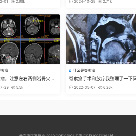
2-01
2.98k
2024-10-29
2.71k
脊索瘤
什么是脊索瘤
索瘤，注意左右两侧岩骨尖位
脊索瘤手术和放疗我整理了一下
和注意事项
7-29
5.5k
2022-05-07
6.26k
脊索瘤病友群 © 2019 COPY RIGHT 鲁ICP备19056284号-1