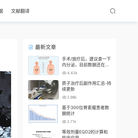
据
文献翻译
最新文章
手术/放疗后，建议查一下
内分泌，目前数据还在收
集中
4.43k
质子治疗后副作用汇总-持
续更新
2.98k
基于300位脊索瘤患者数
据统计
2.71k
等效剂量EQD2的计算和
临床应用