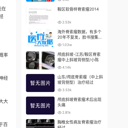
能在
鞍区软骨样脊索瘤2014
经
2.53k
海外脊索瘤数据，有多个
20年不复发，脸书搜集数
据，2021年7月再次更新
1.03w
颅底斜坡-江苏/鞍区脊索
概率
瘤中上斜坡背侧型/小陈
4.14k
山东/颅底脊索瘤（中上斜
神经
坡背侧型）治疗经过
3.53k
颅底斜坡脊索瘤术后出现
大大
头痛
2.81k
胸椎女性病友脊索瘤治疗
于百
经过