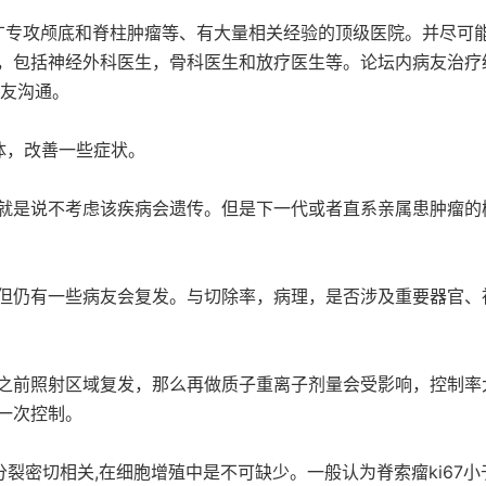
专攻颅底和脊柱肿瘤等、有大量相关经验的顶级医院。并尽可
，包括神经外科医生，骨科医生和放疗医生等。论坛内病友治疗
病友沟通。
体，改善一些症状。
就是说不考虑该疾病会遗传。但是下一代或者直系亲属患肿瘤的
但仍有一些病友会复发。与切除率，病理，是否涉及重要器官、
之前照射区域复发，那么再做质子重离子剂量会受影响，控制率
一次控制。
分裂密切相关,在细胞增殖中是不可缺少。一般认为脊索瘤ki67小