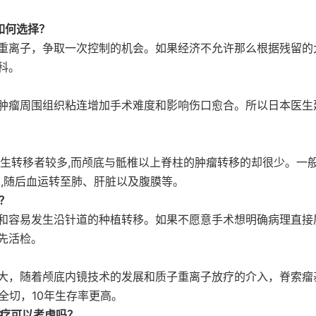
如何选择？
重离子，争取一次控制的机会。如果经济不允许那么根据残留的
科。
肿瘤周围组织粘连增加手术难度和影响伤口愈合。所以日本医生
发生转移者较多,而颅底与骶椎以上脊柱的肿瘤转移的却很少。一
及,随后血运转至肺、肝脏以及腹膜等。
？
和容易发生沿针道的种植转移。如果不愿意手术想明确病理直接
先活检。
大，随着颅底内镜技术的发展和质子重离子放疗的介入，脊索瘤
全切，10年生存率更高。
治疗可以考虑吗？