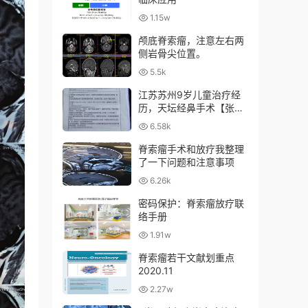
1.15w
颅底脊索瘤，注意左右两
侧岩骨尖位置。
5.5k
江苏苏州9岁儿童治疗经
历，天坛经鼻手术【张亚
卓】+日本筑波质子
6.58k
脊索瘤手术和放疗我整理
了一下问题和注意事项
6.26k
密码保护：脊索瘤放疗联
络手册
1.91w
脊索瘤若干文献划重点
2020.11
2.27w