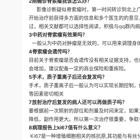
2刚确诊脊索瘤我该怎么办？
影像诊断疑似脊索瘤时，第一时间转诊到北上广
开始治疗前获得多方面的信息和多个医生的的意见
过，相关文献都可以选择性阅读，积极与qq群内
3中药对脊索瘤有效果吗？
一般认为中药对肿瘤是无效的，可以用来调理身
4脊索瘤会遗传吗？
目前关于脊索瘤是否会遗传没有相关证据支持，也
会增加，建议配备一定的商业保险和重疾险。
5手术，质子重离子后还会复发吗？
手术，质子重离子后一般认为可以实现长期控制，
等因素密切相关
7放射治疗后复发的病人还可以再做质子吗？
要根据前一次照射的部位和剂量及时间来定，如果
降低，副作用更大。所以第一次治疗很重要，争取
8病理报告上ki67值有什么意义？
Ki67是一种增殖细胞相关的核抗原,其功能与有丝