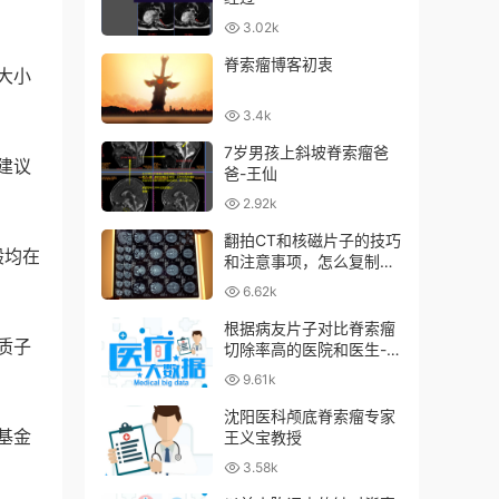
3.02k
脊索瘤博客初衷
大小
3.4k
7岁男孩上斜坡脊索瘤爸
建议
爸-王仙
2.92k
翻拍CT和核磁片子的技巧
般均在
和注意事项，怎么复制出
来dicom格式片子
6.62k
根据病友片子对比脊索瘤
质子
切除率高的医院和医生-
[持续更新]
9.61k
沈阳医科颅底脊索瘤专家
基金
王义宝教授
3.58k