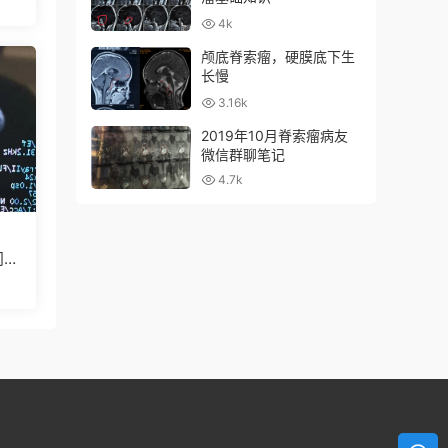
4k
颅底脊索瘤，硬膜底下生
长慢
3.16k
2019年10月脊索瘤病友
微信群聊笔记
4.7k
问题