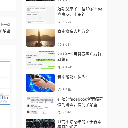
近期又来了一位10岁脊索
瘤病友，山东的
3.72k
下一篇
了希望
脊索瘤病人的寿命
3.08k
2019年9月脊索瘤病友群
聊笔记
4.44k
脊索瘤能活多久？
3.61k
在海外facebook脊索瘤群
做的调查，看到了希望
3.18k
以前小陈总结的关于脊索
瘤基础知识