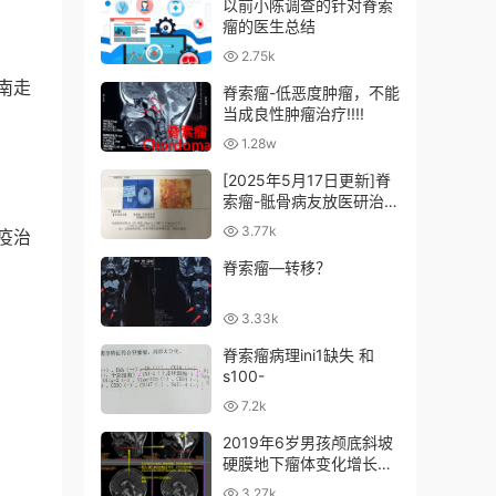
以前小陈调查的针对脊索
瘤的医生总结
2.75k
南走
脊索瘤-低恶度肿瘤，不能
当成良性肿瘤治疗!!!!
1.28w
[2025年5月17日更新]脊
索瘤-骶骨病友放医研治疗
追踪-王仙总结+猜测
3.77k
疫治
脊索瘤—转移？
3.33k
脊索瘤病理ini1缺失 和
s100-
7.2k
2019年6岁男孩颅底斜坡
硬膜地下瘤体变化增长了
3毫米
3.27k