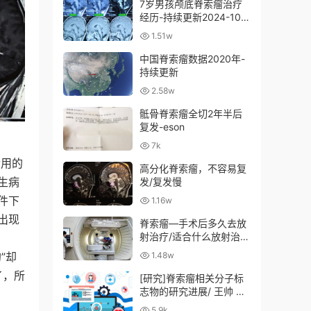
7岁男孩颅底脊索瘤治疗
经历-持续更新2024-10-
29
1.51w
中国脊索瘤数据2020年-
持续更新
2.58w
骶骨脊索瘤全切2年半后
复发-eson
7k
食用的
高分化脊索瘤，不容易复
生病
发/复发慢
件下
1.16w
出现
脊索瘤—手术后多久去放
射治疗/适合什么放射治
疗？放射治疗多少钱？
”却
1.48w
了，所
[研究]脊索瘤相关分子标
志物的研究进展/ 王帅 张
亚卓2017
5.9k