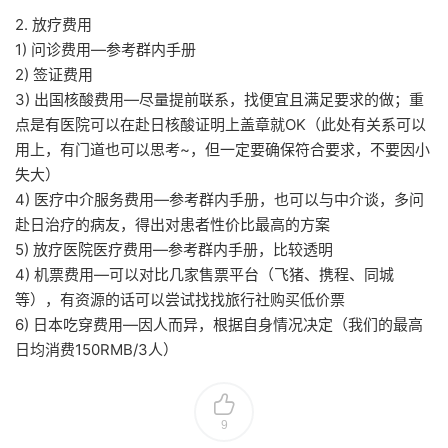
2. 放疗费用
1) 问诊费用—参考群内手册
2) 签证费用
3) 出国核酸费用—尽量提前联系，找便宜且满足要求的做；重
点是有医院可以在赴日核酸证明上盖章就OK（此处有关系可以
用上，有门道也可以思考~，但一定要确保符合要求，不要因小
失大）
4) 医疗中介服务费用—参考群内手册，也可以与中介谈，多问
赴日治疗的病友，得出对患者性价比最高的方案
5) 放疗医院医疗费用—参考群内手册，比较透明
4) 机票费用—可以对比几家售票平台（飞猪、携程、同城
等），有资源的话可以尝试找找旅行社购买低价票
6) 日本吃穿费用—因人而异，根据自身情况决定（我们的最高
日均消费150RMB/3人）
9