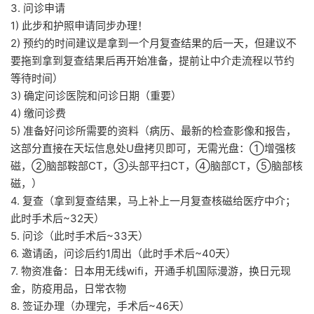
3. 问诊申请
1) 此步和护照申请同步办理！
2) 预约的时间建议是拿到一个月复查结果的后一天，但建议不
要拖到拿到复查结果后再开始准备，提前让中介走流程以节约
等待时间）
3) 确定问诊医院和问诊日期（重要）
4) 缴问诊费
5) 准备好问诊所需要的资料（病历、最新的检查影像和报告，
这部分直接在天坛信息处U盘拷贝即可，无需光盘：①增强核
磁，②脑部鞍部CT，③头部平扫CT，④脑部CT，⑤脑部核
磁，）
4. 复查（拿到复查结果，马上补上一月复查核磁给医疗中介；
此时手术后~32天）
5. 问诊（此时手术后~33天）
6. 邀请函，问诊后约1周出（此时手术后~40天）
7. 物资准备：日本用无线wifi，开通手机国际漫游，换日元现
金，防疫用品，日常衣物
8. 签证办理（办理完，手术后~46天）