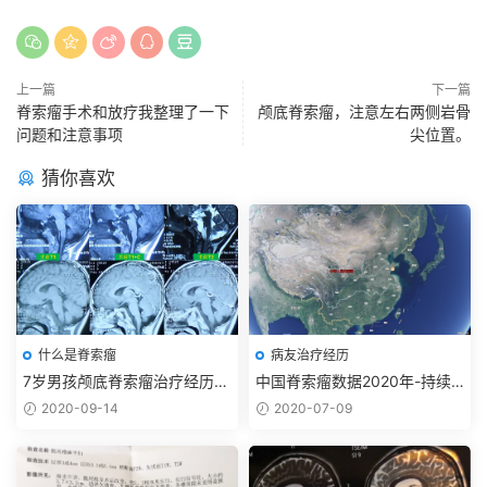
上一篇
下一篇
脊索瘤手术和放疗我整理了一下
颅底脊索瘤，注意左右两侧岩骨
问题和注意事项
尖位置。
猜你喜欢
什么是脊索瘤
病友治疗经历
7岁男孩颅底脊索瘤治疗经历-
中国脊索瘤数据2020年-持续
持续更新2024-10-29
更新
2020-09-14
2020-07-09