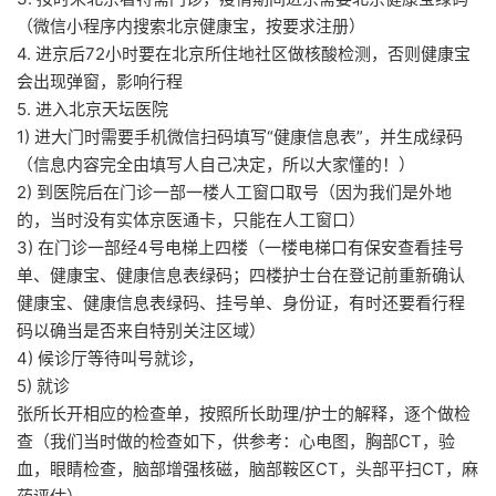
（微信小程序内搜索北京健康宝，按要求注册）
4. 进京后72小时要在北京所住地社区做核酸检测，否则健康宝
会出现弹窗，影响行程
5. 进入北京天坛医院
1) 进大门时需要手机微信扫码填写“健康信息表”，并生成绿码
（信息内容完全由填写人自己决定，所以大家懂的！）
2) 到医院后在门诊一部一楼人工窗口取号（因为我们是外地
的，当时没有实体京医通卡，只能在人工窗口）
3) 在门诊一部经4号电梯上四楼（一楼电梯口有保安查看挂号
单、健康宝、健康信息表绿码；四楼护士台在登记前重新确认
健康宝、健康信息表绿码、挂号单、身份证，有时还要看行程
码以确当是否来自特别关注区域）
4) 候诊厅等待叫号就诊，
5) 就诊
张所长开相应的检查单，按照所长助理/护士的解释，逐个做检
查（我们当时做的检查如下，供参考：心电图，胸部CT，验
血，眼睛检查，脑部增强核磁，脑部鞍区CT，头部平扫CT，麻