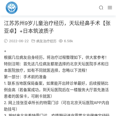
江苏苏州9岁儿童治疗经历，天坛经鼻手术【张
亚卓】+日本筑波质子
2022-06-22
病友治疗经历
6.58k
+
根据几位病友自身经历，将治疗过程整理如下，供大家参考！
特别注明：首先这几位病友都是选择的北京天坛医院手术和日
本医院放疗，如有不同就医选择，忽略以下流程！
第一部分：手术前的准备
1. 联系当地医保局备案，如果能开出转诊单最好，后续报销比
例会高（若备案成功，到天坛医院后在一楼服务大厅首先激活
患者的医保卡，可刷卡就医）
2. 网上挂张亚卓所长的特需门诊（可在北京天坛医院APP内自
助挂号）
3. 按时来北京看特需门诊，疫情期间进京需要北京健康宝绿码