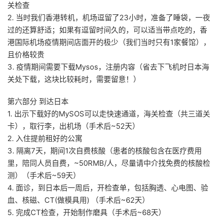
关检查
2. 当时我们香港转机，机场逗留了23小时，准备了睡袋，一夜
过的还算舒适；如果有逗留时间久的，可以适当带点吃的，香
港国际机场疫情期间店面开的极少（我们当时只有1家餐馆），
且价格较贵
3. 疫情期间需要下载Mysos，注册内容（省去下飞机时日本海
关处下载，这块比较耗时，需要留意！）
第六部分 到达日本
1. 出示下载好的MySOS可以走快速通道，海关检查（共三道关
卡），取行李，出机场（手术后~52天）
2. 入住提前租好的公寓
3. 隔离7天，期间1次自费核酸（患者的核酸包含在医疗费用
里，陪同人员自费，~50RMB/人，尽量请中介找免费的核酸检
测）（手术后~59天）
4. 面诊，到日本后一周后，开检查单，包括胸透、心电图、验
血、核磁、CT(做模具用) （手术后~62天）
5. 完成CT检查，开始制作磨具（手术后~68天）