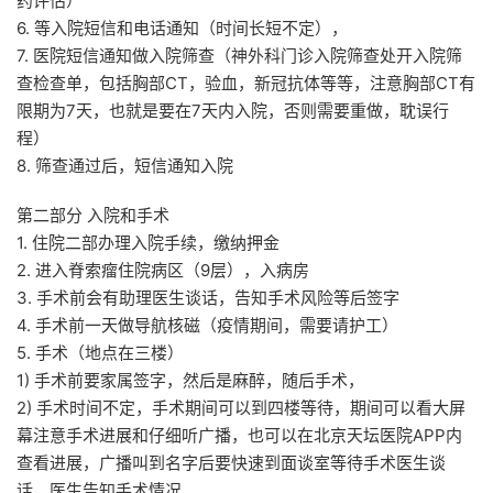
药评估）
6. 等入院短信和电话通知（时间长短不定），
7. 医院短信通知做入院筛查（神外科门诊入院筛查处开入院筛
查检查单，包括胸部CT，验血，新冠抗体等等，注意胸部CT有
限期为7天，也就是要在7天内入院，否则需要重做，耽误行
程）
8. 筛查通过后，短信通知入院
第二部分 入院和手术
1. 住院二部办理入院手续，缴纳押金
2. 进入脊索瘤住院病区（9层），入病房
3. 手术前会有助理医生谈话，告知手术风险等后签字
4. 手术前一天做导航核磁（疫情期间，需要请护工）
5. 手术（地点在三楼）
1) 手术前要家属签字，然后是麻醉，随后手术，
2) 手术时间不定，手术期间可以到四楼等待，期间可以看大屏
幕注意手术进展和仔细听广播，也可以在北京天坛医院APP内
查看进展，广播叫到名字后要快速到面谈室等待手术医生谈
话，医生告知手术情况