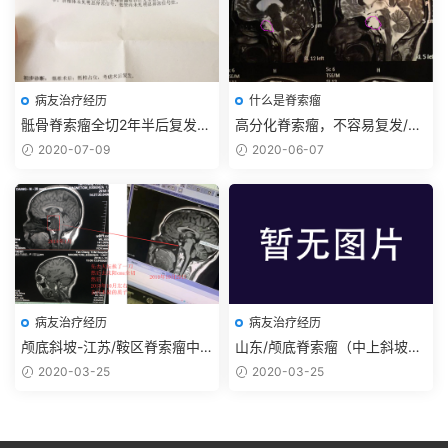
病友治疗经历
什么是脊索瘤
骶骨脊索瘤全切2年半后复发-e
高分化脊索瘤，不容易复发/复
son
发慢
2020-07-09
2020-06-07
病友治疗经历
病友治疗经历
颅底斜坡-江苏/鞍区脊索瘤中
山东/颅底脊索瘤（中上斜坡背
上斜坡背侧型/小陈
侧型）治疗经过
2020-03-25
2020-03-25