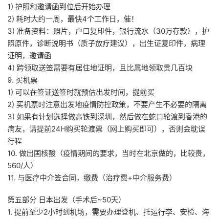
1) 护照和邀请函到位后开始办理
2) 耗时大约一周，最快4个工作日，催！
3) 准备资料：照片，户口复印件，银行流水（30万存款），护
照原件，诊断说明书（质子放疗建议），出生证复印件，病理
证明，邀请函
4) 跨领取送签需要有居住地证明，且比属地领取贵几百块
9. 买机票
1) 可以在签证送签时就预估出发时间，提前买
2) 买机票时注意出发地疫情防控政策，不要产生不必要的隔离
3) 如果有计划选择做高铁到深圳，然后做在蛇口轮渡到香港的
病友，请提前24H购买轮渡票（网上购买即可），否则会耽误
行程
10. 做出国核酸（疫情期间的要求，当时在北京做的，比较贵，
560/人）
11. 与医疗中介签合同，缴费（治疗费+中介服务费）
第五部分 日本出发（手术后~50天）
1. 提前至少2小时到机场，需要办理登机、托运行李、安检、海