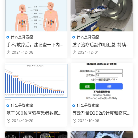
什么是脊索瘤
什么是脊索瘤
手术/放疗后，建议查一下内分
质子治疗后副作用汇总-持续更
泌，目前数据还在收集中
新
2024-12-08
2024-12-01
什么是脊索瘤
什么是脊索瘤
基于300位脊索瘤患者数据统
等效剂量EQD2的计算和临床应
计
用
2024-10-29
2022-10-05