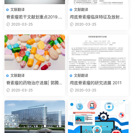
文献翻译
文献翻译
脊索瘤若干文献划重点2019.11
颅底脊索瘤临床特征及放射外
【抗癌药篇】
科治疗进展2012
2020-03-25
2020-03-25
文献翻译
文献翻译
脊索瘤的药物治疗进展| 郭腾显
颅底脊索瘤的研究进展 2011
李欢 吴震2017
2020-03-25
2020-03-25