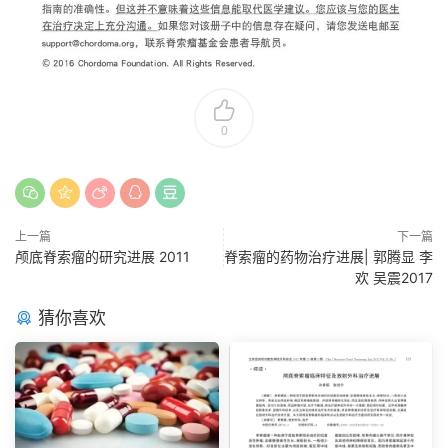
0
上一篇
下一篇
颅底脊索瘤的研究进展 2011
脊索瘤的药物治疗进展| 郭腾显 李
欢 吴震2017
猜你喜欢