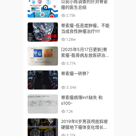
以前小陈调查的针对脊索
瘤的医生总结
2.75k
脊索瘤-低恶度肿瘤，不能
当成良性肿瘤治疗!!!!
1.28w
[2025年5月17日更新]脊
索瘤-骶骨病友放医研治疗
追踪-王仙总结+猜测
3.77k
脊索瘤—转移？
3.34k
脊索瘤病理ini1缺失 和
s100-
7.2k
2019年6岁男孩颅底斜坡
硬膜地下瘤体变化增长了
3毫米
3.27k