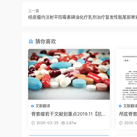
上一篇
经皮瘤内注射平阳霉素碘油化疗乳剂治疗复发性骶尾部脊
猜你喜欢
文献翻译
文献翻
脊索瘤若干文献划重点2019.11【抗癌
颅底脊
药篇】
进展201
2020-03-25
2.87w
2020-0