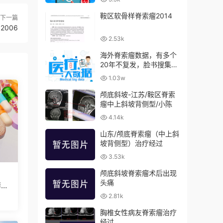
鞍区软骨样脊索瘤2014
下一篇
2006
2.53k
海外脊索瘤数据，有多个
20年不复发，脸书搜集数
据，2021年7月再次更新
1.03w
颅底斜坡-江苏/鞍区脊索
瘤中上斜坡背侧型/小陈
4.14k
山东/颅底脊索瘤（中上斜
坡背侧型）治疗经过
3.53k
颅底斜坡脊索瘤术后出现
头痛
李欢
2.81k
胸椎女性病友脊索瘤治疗
经过