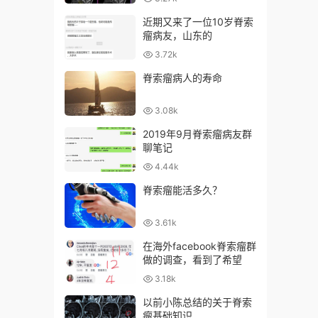
近期又来了一位10岁脊索
瘤病友，山东的
3.72k
脊索瘤病人的寿命
3.08k
2019年9月脊索瘤病友群
聊笔记
4.44k
脊索瘤能活多久？
3.61k
在海外facebook脊索瘤群
做的调查，看到了希望
3.18k
以前小陈总结的关于脊索
瘤基础知识