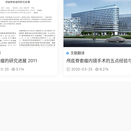
译
文献翻译
瘤的研究进展 2011
颅底脊索瘤内镜手术的五点经验
念 367例
3-25
5.11k
2020-03-25
8.27k