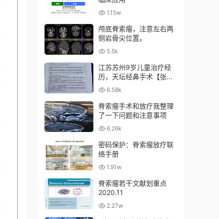
1.15w
颅底脊索瘤，注意左右两
侧岩骨尖位置。
5.5k
江苏苏州9岁儿童治疗经
历，天坛经鼻手术【张亚
卓】+日本筑波质子
6.58k
脊索瘤手术和放疗我整理
了一下问题和注意事项
6.26k
密码保护：脊索瘤放疗联
络手册
1.91w
脊索瘤若干文献划重点
2020.11
2.27w