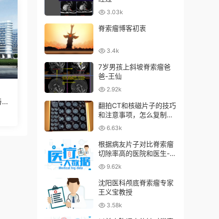
3.03k
脊索瘤博客初衷
3.4k
7岁男孩上斜坡脊索瘤爸
爸-王仙
2.92k
与理
翻拍CT和核磁片子的技巧
和注意事项，怎么复制出
来dicom格式片子
6.63k
根据病友片子对比脊索瘤
切除率高的医院和医生-
[持续更新]
9.62k
沈阳医科颅底脊索瘤专家
王义宝教授
3.58k