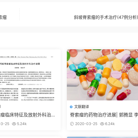
索瘤
斜坡脊索瘤的手术治疗(47例分析)
译
文献翻译
索瘤临床特征及放射外科治疗
脊索瘤的药物治疗进展| 郭腾显 
2
吴震2017
3-25
5.24k
2020-03-25
6.24k