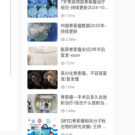
7岁男孩颅底脊索瘤治疗
经历-持续更新2024-10-
29
1.51w
中国脊索瘤数据2020年-
持续更新
2.58w
骶骨脊索瘤全切2年半后
复发-eson
7.01k
高分化脊索瘤，不容易复
发/复发慢
1.16w
脊索瘤—手术后多久去放
射治疗/适合什么放射治
疗？放射治疗多少钱？
1.48w
[研究]脊索瘤相关分子标
志物的研究进展/ 王帅 张
亚卓2017
5.9k