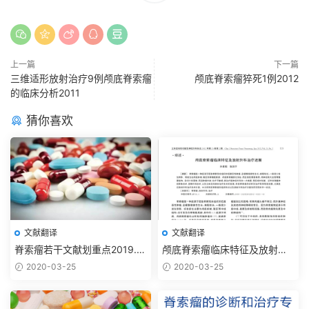
上一篇
下一篇
三维适形放射治疗9例颅底脊索瘤
颅底脊索瘤猝死1例2012
的临床分析2011
猜你喜欢
文献翻译
文献翻译
脊索瘤若干文献划重点2019.11
颅底脊索瘤临床特征及放射外
【抗癌药篇】
科治疗进展2012
2020-03-25
2020-03-25