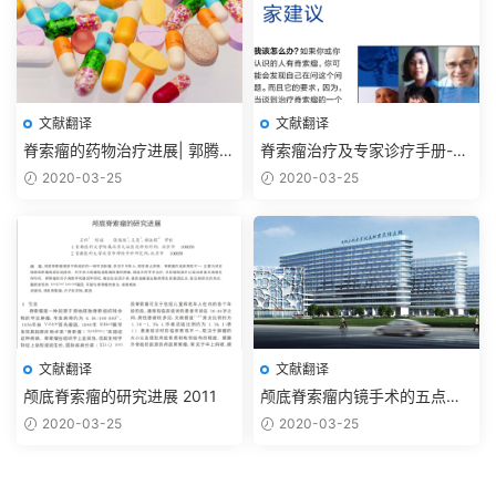
文献翻译
文献翻译
脊索瘤的药物治疗进展| 郭腾显
脊索瘤治疗及专家诊疗手册-脊
李欢 吴震2017
索瘤基金会
2020-03-25
2020-03-25
文献翻译
文献翻译
颅底脊索瘤的研究进展 2011
颅底脊索瘤内镜手术的五点经
验与理念 367例
2020-03-25
2020-03-25