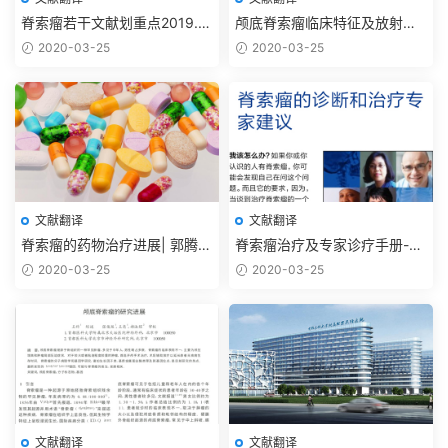
脊索瘤若干文献划重点2019.11
颅底脊索瘤临床特征及放射外
【抗癌药篇】
科治疗进展2012
2020-03-25
2020-03-25
文献翻译
文献翻译
脊索瘤的药物治疗进展| 郭腾显
脊索瘤治疗及专家诊疗手册-脊
李欢 吴震2017
索瘤基金会
2020-03-25
2020-03-25
文献翻译
文献翻译